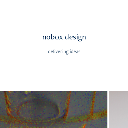
nobox design
nobox design
delivering ideas
delivering ideas
2025