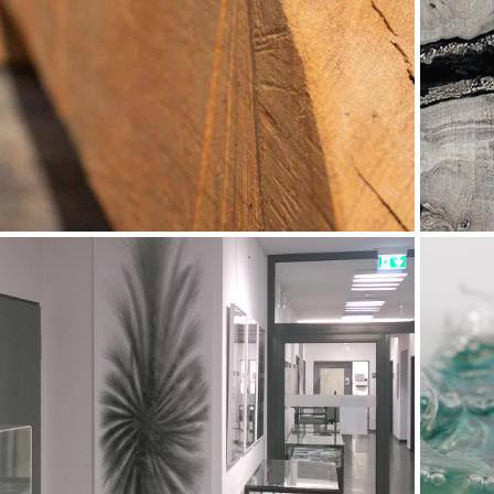
2019
Kettensägenbank
2018
Pendlerwahnsinn