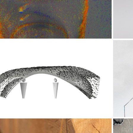
tagsgegenstände V.1: Möbelhaus
Al
2020
Flexible 3d Material